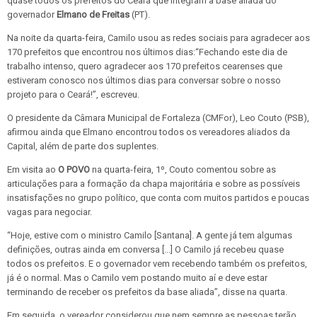
quase todos os prefeitos do Ceará que integram a base aliada do
governador
Elmano de Freitas
(PT).
Na noite da quarta-feira, Camilo usou as redes sociais para agradecer aos
170 prefeitos que encontrou nos últimos dias:“Fechando este dia de
trabalho intenso, quero agradecer aos 170 prefeitos cearenses que
estiveram conosco nos últimos dias para conversar sobre o nosso
projeto para o Ceará!”, escreveu.
O presidente da Câmara Municipal de Fortaleza (CMFor), Leo Couto (PSB),
afirmou ainda que Elmano encontrou todos os vereadores aliados da
Capital, além de parte dos suplentes.
Em visita ao
O POVO
na quarta-feira, 1º, Couto comentou sobre as
articulações para a formação da chapa majoritária e sobre as possíveis
insatisfações no grupo político, que conta com muitos partidos e poucas
vagas para negociar.
“Hoje, estive com o ministro Camilo [Santana]. A gente já tem algumas
definições, outras ainda em conversa [...] O Camilo já recebeu quase
todos os prefeitos. E o governador vem recebendo também os prefeitos,
já é o normal. Mas o Camilo vem postando muito aí e deve estar
terminando de receber os prefeitos da base aliada”, disse na quarta.
Em seguida, o vereador considerou que nem sempre as pessoas terão