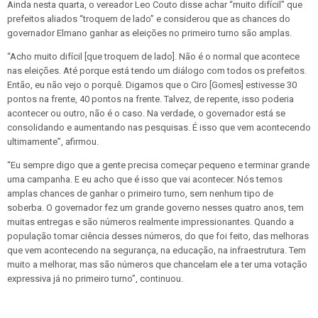
Ainda nesta quarta, o vereador Leo Couto disse achar “muito difícil” que
prefeitos aliados “troquem de lado” e considerou que as chances do
governador Elmano ganhar as eleições no primeiro turno são amplas.
“Acho muito difícil [que troquem de lado]. Não é o normal que acontece
nas eleições. Até porque está tendo um diálogo com todos os prefeitos.
Então, eu não vejo o porquê. Digamos que o Ciro [Gomes] estivesse 30
pontos na frente, 40 pontos na frente. Talvez, de repente, isso poderia
acontecer ou outro, não é o caso. Na verdade, o governador está se
consolidando e aumentando nas pesquisas. É isso que vem acontecendo
ultimamente”, afirmou.
“Eu sempre digo que a gente precisa começar pequeno e terminar grande
uma campanha. E eu acho que é isso que vai acontecer. Nós temos
amplas chances de ganhar o primeiro turno, sem nenhum tipo de
soberba. O governador fez um grande governo nesses quatro anos, tem
muitas entregas e são números realmente impressionantes. Quando a
população tomar ciência desses números, do que foi feito, das melhoras
que vem acontecendo na segurança, na educação, na infraestrutura. Tem
muito a melhorar, mas são números que chancelam ele a ter uma votação
expressiva já no primeiro turno”, continuou.