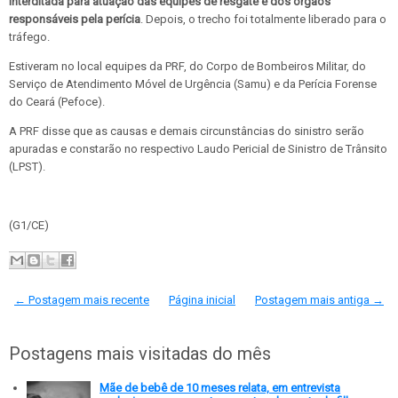
interditada para atuação das equipes de resgate e dos órgãos
responsáveis pela perícia
. Depois, o trecho foi totalmente liberado para o
tráfego.
Estiveram no local equipes da PRF, do Corpo de Bombeiros Militar, do
Serviço de Atendimento Móvel de Urgência (Samu) e da Perícia Forense
do Ceará (Pefoce).
A PRF disse que as causas e demais circunstâncias do sinistro serão
apuradas e constarão no respectivo Laudo Pericial de Sinistro de Trânsito
(LPST).
(G1/CE)
← Postagem mais recente
Página inicial
Postagem mais antiga →
Postagens mais visitadas do mês
Mãe de bebê de 10 meses relata, em entrevista