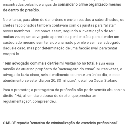
encontradas pelas lideranças de
comandar o crime organizado mesmo
de dentro do presídio
.
No entanto, para além de dar ordens e enviar recados a subordinados, os
chefes faccionados também contavam com os juristas para "alistar"
novos membros. Funcionava assim, segundo a investigação do MP:
muitas vezes, um advogado aparecia na penitenciária para atender um
custodiado mesmo sem ter sido chamado por ele e sem ser advogado
daquele caso, mas por determinação de uma facção rival, para tentar
cooptá-lo.
"
Tem advogado com mais de três mil visitas no no total
. Havia essa
missão de atuar no propósito de 'mensageiro do crime'. Muitas vezes, o
advogado fazia cinco, seis atendimentos durante um único dia, e esse
atendimento se estendia por 20, 30 minutos", detalhou Oscar Stefano.
Para o promotor, a prerrogativa da profissão não pode permitir abusos no
direito. "Há, aí, um claro abuso de direito, que precisa ter
regulamentação", compreendeu.
OAB-CE repudia 'tentativa de criminalização do exercício profissional'