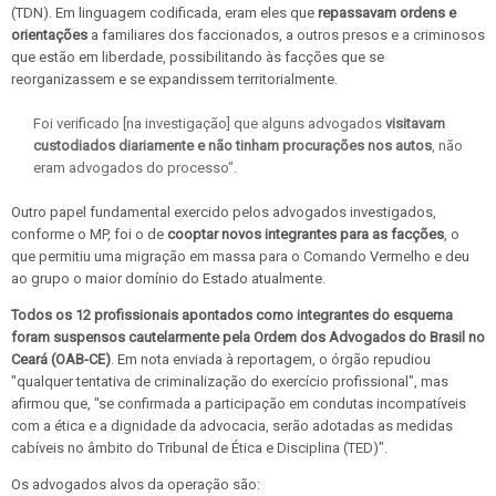
(TDN). Em linguagem codificada, eram eles que
repassavam ordens e
orientações
a familiares dos faccionados, a outros presos e a criminosos
que estão em liberdade, possibilitando às facções que se
reorganizassem e se expandissem territorialmente.
Foi verificado [na investigação] que alguns advogados
visitavam
custodiados diariamente e não tinham procurações nos autos
, não
eram advogados do processo".
Outro papel fundamental exercido pelos advogados investigados,
conforme o MP, foi o de
cooptar novos integrantes para as facções
, o
que permitiu uma migração em massa para o Comando Vermelho e deu
ao grupo o maior domínio do Estado atualmente.
Todos os 12 profissionais apontados como integrantes do esquema
foram suspensos cautelarmente pela Ordem dos Advogados do Brasil no
Ceará (OAB-CE)
. Em nota enviada à reportagem, o órgão repudiou
"qualquer tentativa de criminalização do exercício profissional", mas
afirmou que, "se confirmada a participação em condutas incompatíveis
com a ética e a dignidade da advocacia, serão adotadas as medidas
cabíveis no âmbito do Tribunal de Ética e Disciplina (TED)".
Os advogados alvos da operação são: