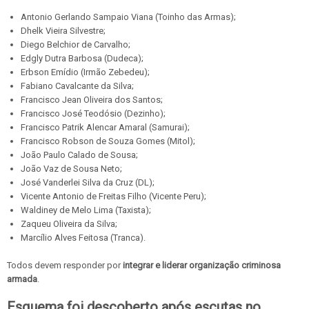
Antonio Gerlando Sampaio Viana (Toinho das Armas);
Dhelk Vieira Silvestre;
Diego Belchior de Carvalho;
Edgly Dutra Barbosa (Dudeca);
Erbson Emídio (Irmão Zebedeu);
Fabiano Cavalcante da Silva;
Francisco Jean Oliveira dos Santos;
Francisco José Teodósio (Dezinho);
Francisco Patrik Alencar Amaral (Samurai);
Francisco Robson de Souza Gomes (Mitol);
João Paulo Calado de Sousa;
João Vaz de Sousa Neto;
José Vanderlei Silva da Cruz (DL);
Vicente Antonio de Freitas Filho (Vicente Peru);
Waldiney de Melo Lima (Taxista);
Zaqueu Oliveira da Silva;
Marcílio Alves Feitosa (Tranca).
Todos devem responder por
integrar e liderar organização criminosa
armada
.
Esquema foi descoberto após escutas no