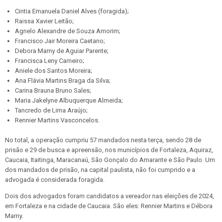
Cintia Emanuela Daniel Alves (foragida);
Raissa Xavier Leitão;
Agnelo Alexandre de Souza Amorim;
Francisco Jair Moreira Caetano;
Debora Marny de Aguiar Parente;
Francisca Leny Carneiro;
Aniele dos Santos Moreira;
Ana Flávia Martins Braga da Silva;
Carina Brauna Bruno Sales;
Maria Jakelyne Albuquerque Almeida;
Tancredo de Lima Araújo;
Rennier Martins Vasconcelos.
No total, a operação cumpriu 57 mandados nesta terça, sendo 28 de
prisão e 29 de busca e apreensão, nos municípios de Fortaleza, Aquiraz,
Caucaia, Itaitinga, Maracanaú, São Gonçalo do Amarante e São Paulo. Um
dos mandados de prisão, na capital paulista, não foi cumprido e a
advogada é considerada foragida.
Dois dos advogados foram candidatos a vereador nas eleições de 2024,
em Fortaleza e na cidade de Caucaia. São eles: Rennier Martins e Débora
Marny.