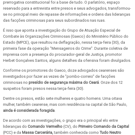
prerrogativa constitucional foi a base de tudo. O parlatório, espaço
reservado para a entrevista entre presos e seus advogados, transformou-
se no principal meio de repasse de informações e ordens das lideranças
das facções criminosas para seus subordinados nas ruas.
É isso que aponta a investigação do Grupo de Atuação Especial de
Combate às Organizações Criminosas (Gaeco) do Ministério Público do
Estado (MPCE), que resultou na deflagração, nessa terça-feira (30), da
primeira fase da operação "Mensageiros do Crime". Durante coletiva de
imprensa com a presença do procurador-geral de Justiça, promotor
Herbet Gonçalves Santos, alguns detalhes da ofensiva foram divulgados.
Conforme os promotores do Gaeco, doze advogados cearenses são
investigados por fazer as vezes de "pombo-correio" de facções
criminosas no
presídio de segurança máxima do Ceará
. Onze dos 12
suspeitos foram presos nessa terça-feira (30).
Dentre os presos, estão sete mulheres e quatro homens. Uma oitava
mulher, também cearense, mas com residência na capital de São Paulo,
ainda é considerada foragida
.
De acordo com as investigações, o grupo era o principal elo entre
lideranças do
Comando Vermelho
(CV), do
Primeiro Comando da Capital
(PCC) e da
Massa Carcerária,
também conhecida como
Tudo Neutro