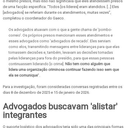
o mesmo presos, mas isso não significava que eles atendessem presos
de uma facção específica. "Todos [os líderes] eram atendidos. [...] Eles
[advogados] se referiam durante os atendimentos, muitas vezes",
completou o coordenador do Gaeco.
Os advogados atuavam com o que a gente chama de 'pombo-
correio'. Os próprios presos mencionam esses atendimentos e
esses advogados como 'advogados de recado'. Eles serviam
como elos, transmitindo mensagens entre lideranças para que elas
tomassem decisões e, também, levavam as decisões tomadas
pelas lideranças para fora do presídio, para que essas pessoas
continuassem liderando [o crime].
Não tem como alguém que
lidera uma organização criminosa continuar fazendo isso sem que
ela se comunique
".
Para a investigação, foram consideradas conversas registradas entre os
dias 8 de dezembro de 2025 e 15 de janeiro de 2026.
Advogados buscavam 'alistar'
integrantes
O suporte logístico dos advogados teria sido uma das principais formas