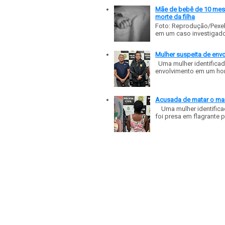
Mãe de bebê de 10 meses
morte da filha
Foto: Reprodução/Pexe
em um caso investigado p
Mulher suspeita de env
Uma mulher identificad
envolvimento em um homic
Acusada de matar o mar
Uma mulher identificad
foi presa em flagrante p