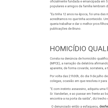
oficialmente fundada e emancipada em 5 d
populares e amigos da família lembram d
“Eu tinha 12 anos na época, foi uma das m
acreditamos no que tinha acontecido. Uma 
queria trabalhar e dar o melhor pros filh
publicações de Bruno.
HOMICÍDIO QUAL
Consta na denúncia de homicídio qualific
(MPCE), a narração da delatória afirman
aparente, de forma covarde, sorrateira, a t
Por volta das 21h30h, do dia 9 de julho 
colegas, ocasião em que resolveu ir par
“E com instinto assassino, adquiriu uma 
Sr. Vanderlan, e ao passar em frente ao b
encontra-a na porta da saída”, diz trecho
O denunciado então a esfaqueou,
desfe