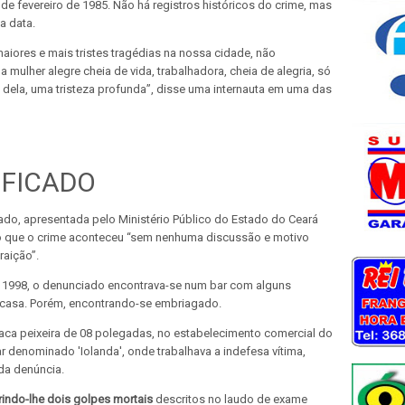
e fevereiro de 1985. Não há registros históricos do crime, mas
a data.
aiores e mais tristes tragédias na nossa cidade, não
mulher alegre cheia de vida, trabalhadora, cheia de alegria, só
os dela, uma tristeza profunda”, disse uma internauta em uma das
IFICADO
ado, apresentada pelo Ministério Público do Estado do Ceará
do que o crime aconteceu “sem nenhuma discussão e motivo
raição”.
de 1998, o denunciado encontrava-se num bar com alguns
a casa. Porém, encontrando-se embriagado.
faca peixeira de 08 polegadas, no estabelecimento comercial do
ar denominado 'Iolanda', onde trabalhava a indefesa vítima,
 da denúncia.
rindo-lhe dois golpes mortais
descritos no laudo de exame