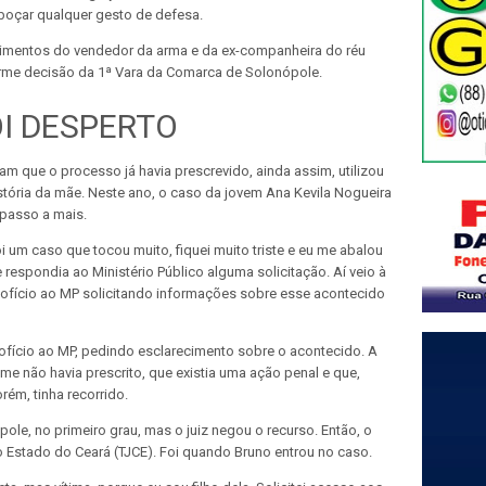
boçar qualquer gesto de defesa.
oimentos do vendedor da arma e da ex-companheira do réu
orme decisão da 1ª Vara da Comarca de Solonópole.
I DESPERTO
am que o processo já havia prescrevido, ainda assim, utilizou
istória da mãe. Neste ano, o caso da jovem Ana Kevila Nogueira
 passo a mais.
 um caso que tocou muito, fiquei muito triste e eu me abalou
e respondia ao Ministério Público alguma solicitação. Aí veio à
 ofício ao MP solicitando informações sobre esse acontecido
fício ao MP, pedindo esclarecimento sobre o acontecido. A
e não havia prescrito, que existia uma ação penal e que,
orém, tinha recorrido.
ole, no primeiro grau, mas o juiz negou o recurso. Então, o
 Estado do Ceará (TJCE). Foi quando Bruno entrou no caso.