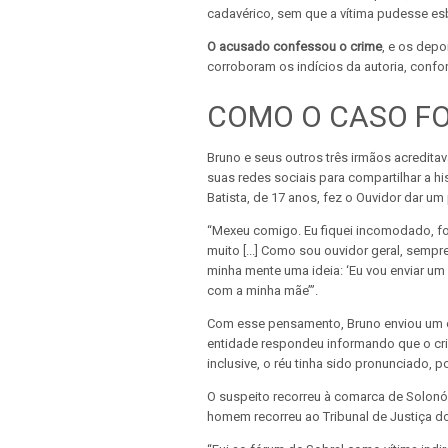
cadavérico, sem que a vítima pudesse es
O acusado confessou o crime
, e os dep
corroboram os indícios da autoria, conf
COMO O CASO FO
Bruno e seus outros três irmãos acreditav
suas redes sociais para compartilhar a h
Batista, de 17 anos, fez o Ouvidor dar um
“Mexeu comigo. Eu fiquei incomodado, foi
muito [...] Como sou ouvidor geral, sempr
minha mente uma ideia: ‘Eu vou enviar um
com a minha mãe’”.
Com esse pensamento, Bruno enviou um o
entidade respondeu informando que o crim
inclusive, o réu tinha sido pronunciado, p
O suspeito recorreu à comarca de Solonóp
homem recorreu ao Tribunal de Justiça do