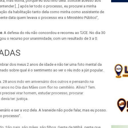
ta, mas vítima, porque eu sou filho dela. Solicitei acesso aos
tender [...] após ler todo o processo, eu procurei a minha
citação da habilitação tanto dela como minha como assistente de
nte data quem levava o processo era o Ministério Público”,
le
. A defesa do réu não concordou e recorreu ao TJCE. No dia 30
egou o recurso por unanimidade, com um resultado de 3 a 0.
ADAS
embrar dos meus 2 anos de idade e não ter uma foto mental da
nado sobre qual é o sentimento ao ver o réu indo a júri popular..
. 28 anos indo em aniversário dos outros e pensando na
 anos no Dia das Mães com flor no cemitério. Alívio? Tem.
 precisei virar homem, estudar processo, procurar
evia ter: justiça.
lenário e ser a voz dela. A Ivaneide não pode falar, mas eu posso.
do processo”.
do. São pais, são mães, são filhos. Gente de Milhã, gente que