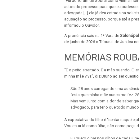
“Fui ao fórum de Sobral como vítima indire
autos do processo para que eu pudesse en
advogada [...] ela já deu entrada na soli
acusação no processo, porque até a prese
informou o Ouvidor.
A pronúncia saiu na 1ª Vara de
Solonópo
de junho de 2026 o Tribunal de Justiça n
MEMÓRIAS ROUB
“É o peito apertado. É a mão suando. É l
minha mãe viva”, diz Bruno ao ser questio
São 28 anos carregando uma ausência
festa que minha mãe nunca me fez. 28
Mas vem junto com a dor de saber que
advogado, para ter o que todo mundo d
A expectativa do filho é “sentar naquele p
Vou estar lá como filho, não como peça 
Eu quero olhar nos olhos de cada jura