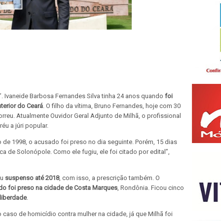
”. Ivaneide Barbosa Fernandes Silva tinha 24 anos quando
foi
terior do Ceará
. O filho da vítima, Bruno Fernandes, hoje com 30
reu. Atualmente Ouvidor Geral Adjunto de Milhã, o profissional
éu a júri popular.
 de 1998, o acusado foi preso no dia seguinte. Porém, 15 dias
ca de Solonópole. Como ele fugiu, ele foi citado por edital”,
ou
suspenso até 2018
, com isso, a prescrição também. O
do foi preso na cidade de Costa Marques
, Rondônia. Ficou cinco
liberdade
.
o caso de homicídio contra mulher na cidade, já que Milhã foi