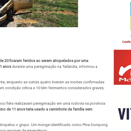
e 20 ficaram feridos ao serem atropelados por uma
11 anos
durante uma peregrinação na Tailândia, informou a
nte, enquanto as outras quatro tiveram as mortes confirmadas
tam condição crítica e 10 têm ferimentos considerados graves,
co fiéis realizavam peregrinação em uma rodovia na província
no de 11 anos teria usado a caminhote da família sem
e atropelou o grupo. Um monge identificado como Phra Sompong
 por equipes de emergência.