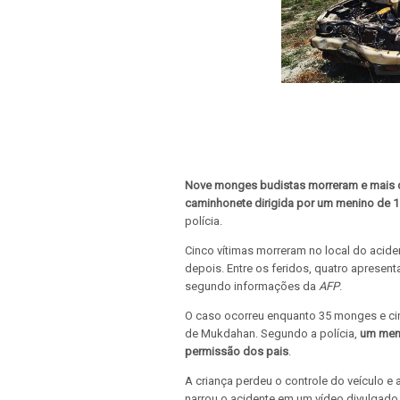
Nove monges budistas morreram e mais d
caminhonete dirigida por um menino de 
polícia.
Cinco vítimas morreram no local do acide
depois. Entre os feridos, quatro apresen
segundo informações da
AFP
.
O caso ocorreu enquanto 35 monges e cin
de Mukdahan. Segundo a polícia,
um meni
permissão dos pais
.
A criança perdeu o controle do veículo 
narrou o acidente em um vídeo divulgado