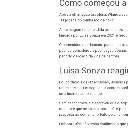
Como começou a 
Após a eliminação brasileira, Whinderss
"Te jogaria do penhasco de novo."
A mensagem foi entendida por muitos int
lançada por Luísa Sonza em 2021 e frequ
O comentário rapidamente passou a circul
público considerou a publicação apenas 
período delicado da vida da cantora.
Luísa Sonza reagi
Pouco depois da repercussão, usuários 
redes sociais. Em seguida, a cantora p
uma indireta ao ex-marido.
Sem citar nomes, ela escreveu que discip
medíocre que se acha o máximo". A publi
resposta ao comentário feito pelo humori
Embora Luísa não tenha confirmado que a