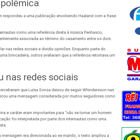
polêmica
on respondeu a uma publicação envolvendo Haaland com a frase:
ernautas como uma referência direta à música Penhasco,
entemente associada ao término do casamento entre os dois.
ar nas redes sociais e dividiu opiniões. Enquanto parte do
uma brincadeira, outros avaliaram que a referência retomava um
u nas redes sociais
perceberam que Luísa Sonza deixou de seguir Whindersson nas
ublicou uma mensagem considerada por muitos seguidores como
lina e caráter eram importantes para "não se tornar um homem
cação foi interpretada por parte dos internautas como uma
sta.
 mensagem era direcionada ao ex-marido, o texto ampliou a