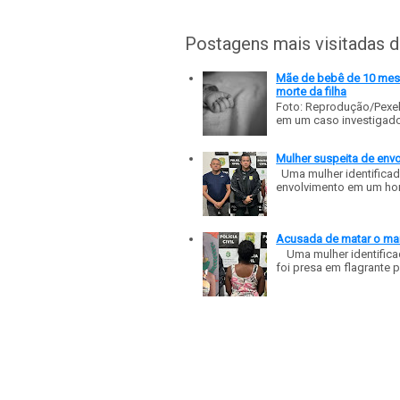
Postagens mais visitadas 
Mãe de bebê de 10 meses
morte da filha
Foto: Reprodução/Pexe
em um caso investigado p
Mulher suspeita de env
Uma mulher identificad
envolvimento em um homic
Acusada de matar o mar
Uma mulher identificad
foi presa em flagrante p