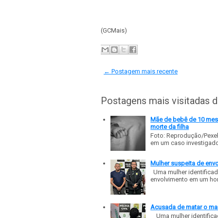
(GCMais)
← Postagem mais recente
Postagens mais visitadas 
Mãe de bebê de 10 meses
morte da filha
Foto: Reprodução/Pexe
em um caso investigado p
Mulher suspeita de env
Uma mulher identificad
envolvimento em um homic
Acusada de matar o mar
Uma mulher identificad