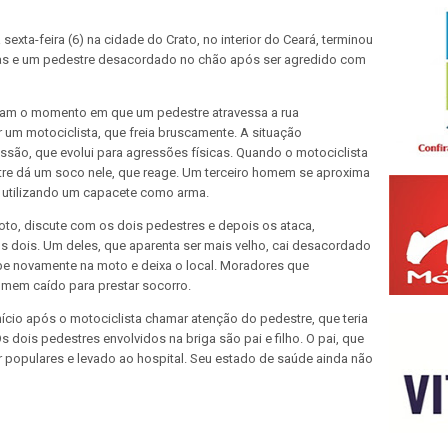
 sexta-feira (6) na cidade do Crato, no interior do Ceará, terminou
as e um pedestre desacordado no chão após ser agredido com
am o momento em que um pedestre atravessa a rua
 um motociclista, que freia bruscamente. A situação
são, que evolui para agressões físicas. Quando o motociclista
estre dá um soco nele, que reage. Um terceiro homem se aproxima
 utilizando um capacete como arma.
oto, discute com os dois pedestres e depois os ataca,
s dois. Um deles, que aparenta ser mais velho, cai desacordado
be novamente na moto e deixa o local. Moradores que
mem caído para prestar socorro.
ício após o motociclista chamar atenção do pedestre, que teria
 dois pedestres envolvidos na briga são pai e filho. O pai, que
or populares e levado ao hospital. Seu estado de saúde ainda não