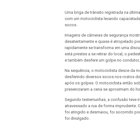
Uma briga de trânsito registrada na última
com um motociclista levando capacetad
socos.
Imagens de câmeras de segurança mostr
desatentamente e quase é atropelado por
rapidamente se transforma em uma discus
está prestes a se retirar do local, o ped
e também desfere um golpe no condutor,
Na sequência, o motociclista desce da m
desferindo diversos socos nos rostos do
após os golpes. O motociclista então so
presenciaram a cena se aproximam do ho
Segundo testemunhas, a confusão teve in
atravessado a rua de forma imprudente. Os
foi atingido e desmaiou, foi socorrido p
foi divulgado.