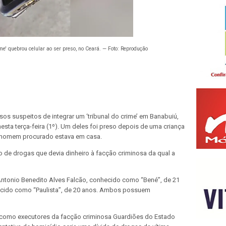
rime' quebrou celular ao ser preso, no Ceará. — Foto: Reprodução
os suspeitos de integrar um ‘tribunal do crime’ em Banabuiú,
nesta terça-feira (1º). Um deles foi preso depois de uma criança
 o homem procurado estava em casa.
 de drogas que devia dinheiro à facção criminosa da qual a
ntonio Benedito Alves Falcão, conhecido como “Bené”, de 21
hecido como “Paulista”, de 20 anos. Ambos possuem
como executores da facção criminosa Guardiões do Estado