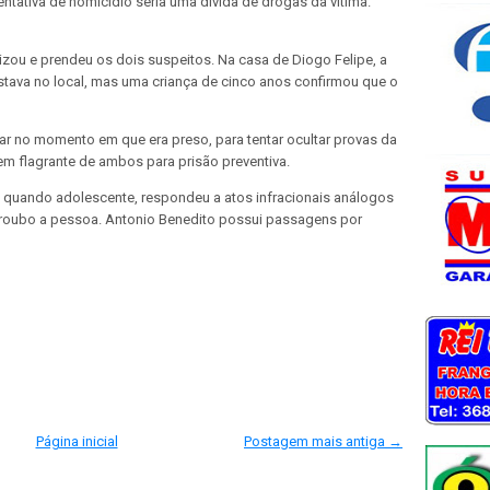
ntativa de homicídio seria uma dívida de drogas da vítima.
alizou e prendeu os dois suspeitos. Na casa de Diogo Felipe, a
estava no local, mas uma criança de cinco anos confirmou que o
ar no momento em que era preso, para tentar ocultar provas da
o em flagrante de ambos para prisão preventiva.
 quando adolescente, respondeu a atos infracionais análogos
e roubo a pessoa. Antonio Benedito possui passagens por
Página inicial
Postagem mais antiga →