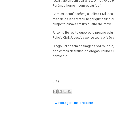
(GDE), de origem cearense. O motivo da te
Porém, o homem conseguiu fugir.
Com as identificações, a Polícia Civil loc
mãe dele ainda tentou negar que o filho 
suspeito estava em um quarto do imóvel.
Antonio Benedito quebrou o próprio celul
Polícia Civil. A Justiça converteu a prisã
Diogo Felipe tem passagens por roubo e,
aos crimes de tráfico de drogas, roubo 
homicídio.
(g1)
← Postagem mais recente