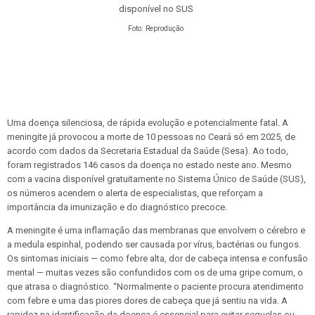
Foto: Reprodução
Uma doença silenciosa, de rápida evolução e potencialmente fatal. A
meningite já provocou a morte de 10 pessoas no Ceará só em 2025, de
acordo com dados da Secretaria Estadual da Saúde (Sesa). Ao todo,
foram registrados 146 casos da doença no estado neste ano. Mesmo
com a vacina disponível gratuitamente no Sistema Único de Saúde (SUS),
os números acendem o alerta de especialistas, que reforçam a
importância da imunização e do diagnóstico precoce.
A meningite é uma inflamação das membranas que envolvem o cérebro e
a medula espinhal, podendo ser causada por vírus, bactérias ou fungos.
Os sintomas iniciais — como febre alta, dor de cabeça intensa e confusão
mental — muitas vezes são confundidos com os de uma gripe comum, o
que atrasa o diagnóstico. “Normalmente o paciente procura atendimento
com febre e uma das piores dores de cabeça que já sentiu na vida. A
rapidez na identificação da doença é essencial para evitar sequelas ou