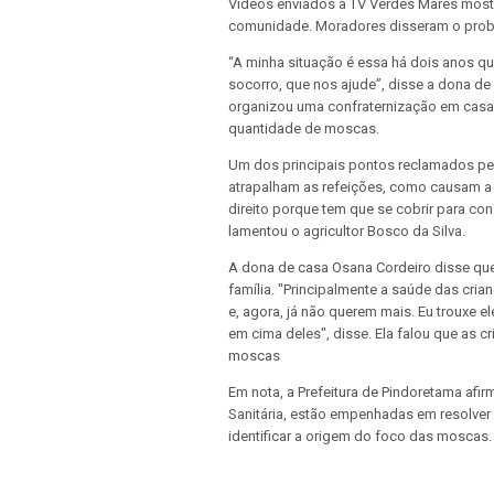
Vídeos enviados à TV Verdes Mares mos
comunidade. Moradores disseram o proble
“A minha situação é essa há dois anos qu
socorro, que nos ajude”, disse a dona de
organizou uma confraternização em casa,
quantidade de moscas.
Um dos principais pontos reclamados pel
atrapalham as refeições, como causam a 
direito porque tem que se cobrir para c
lamentou o agricultor Bosco da Silva.
A dona de casa Osana Cordeiro disse que
família. "Principalmente a saúde das cria
e, agora, já não querem mais. Eu trouxe
em cima deles", disse. Ela falou que as c
moscas
Em nota, a Prefeitura de Pindoretama afir
Sanitária, estão empenhadas em resolver 
identificar a origem do foco das moscas.