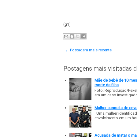
(g1)
← Postagem mais recente
Postagens mais visitadas 
Mãe de bebê de 10 meses
morte da filha
Foto: Reprodução/Pexe
em um caso investigado p
Mulher suspeita de env
Uma mulher identificad
envolvimento em um homic
Acusada de matar o mar