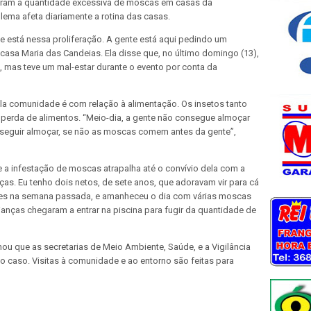
tram a quantidade excessiva de moscas em casas da
ma afeta diariamente a rotina das casas.
e está nessa proliferação. A gente está aqui pedindo um
 casa Maria das Candeias. Ela disse que, no último domingo (13),
 mas teve um mal-estar durante o evento por conta da
a comunidade é com relação à alimentação. Os insetos tanto
perda de alimentos. “Meio-dia, a gente não consegue almoçar
onseguir almoçar, se não as moscas comem antes da gente”,
 a infestação de moscas atrapalha até o convívio dela com a
nças. Eu tenho dois netos, de sete anos, que adoravam vir para cá
 eles na semana passada, e amanheceu o dia com várias moscas
rianças chegaram a entrar na piscina para fugir da quantidade de
mou que as secretarias de Meio Ambiente, Saúde, e a Vigilância
o caso. Visitas à comunidade e ao entorno são feitas para