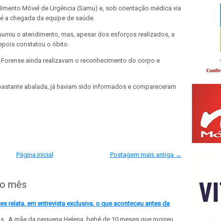
imento Móvel de Urgência (Samu) e, sob orientação médica via
té a chegada da equipe de saúde.
sumiu o atendimento, mas, apesar dos esforços realizados, a
depois constatou o óbito.
ia Forense ainda realizavam o reconhecimento do corpo e
, bastante abalada, já haviam sido informados e compareceram
Página inicial
Postagem mais antiga →
do mês
 relata, em entrevista exclusiva, o que aconteceu antes da
ls A mãe da pequena Helena, bebê de 10 meses que morreu