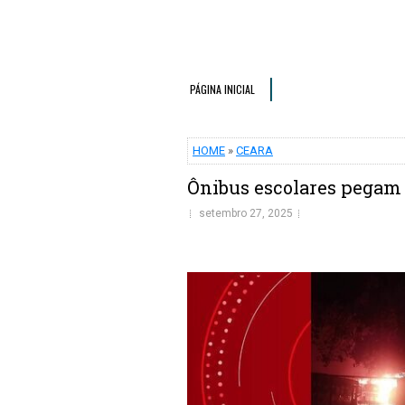
PÁGINA INICIAL
HOME
»
CEARA
Ônibus escolares pegam 
setembro 27, 2025