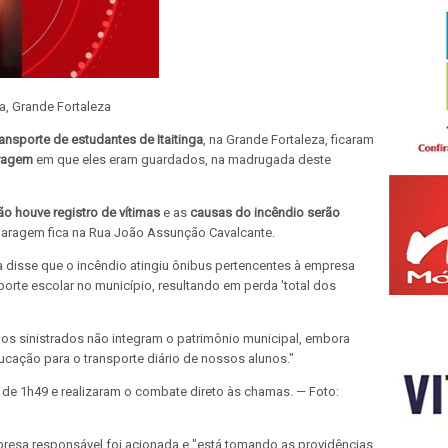
a, Grande Fortaleza
ransporte de estudantes de
Itaitinga
, na Grande Fortaleza, ficaram
aragem
em que eles eram guardados, na madrugada deste
ão houve registro de vítimas
e as
causas do incêndio serão
aragem fica na Rua João Assunção Cavalcante.
nga disse que o incêndio atingiu ônibus pertencentes à empresa
porte escolar no município, resultando em perda 'total dos
os sinistrados não integram o patrimônio municipal, embora
ucação para o transporte diário de nossos alunos."
de 1h49 e realizaram o combate direto às chamas. — Foto:
resa responsável foi acionada e "está tomando as providências