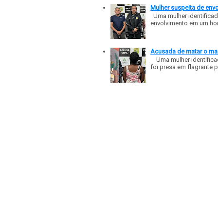
Mulher suspeita de env
Uma mulher identificad
envolvimento em um homic
Acusada de matar o mar
Uma mulher identificad
foi presa em flagrante p