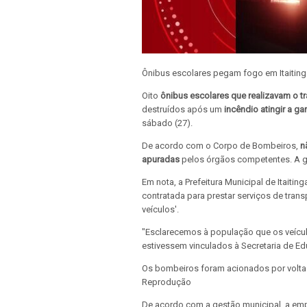
Ônibus escolares pegam fogo em Itaiting
Oito
ônibus escolares que realizavam o t
destruídos após um
incêndio atingir a g
sábado (27).
De acordo com o Corpo de Bombeiros,
n
apuradas
pelos órgãos competentes. A g
Em nota, a Prefeitura Municipal de Itaiti
contratada para prestar serviços de trans
veículos'.
"Esclarecemos à população que os veícul
estivessem vinculados à Secretaria de Ed
Os bombeiros foram acionados por volta 
Reprodução
De acordo com a gestão municipal, a emp