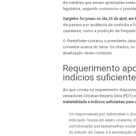
As matérias que seriam apreciadas nesta 
legislativa, segundo comunicou o presid
Serginho foi preso no dia 23 de abril, em 
ele passou por audiência de custódia e 
cautelares, como a proibição de frequent
O
PontoPoder
contatou o presidente Jerr
comentar acerca do tema. Os citados, no 
atualização deste conteúdo.
Requerimento apo
indícios suficient
Ao que consta no requerimento disponível
vereadores Christian Bezerra Silva (PDT)
materialidade e indícios suficientes par
Os responsáveis por subscrever o docu
indiciado; houve um relato coerente, 
corroboração por testemunhas oculare
do Estado do Ceará; e a exoneração d