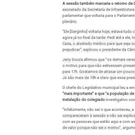
A sessão também marcaria o retorno de 
exonerado da Secretaria de Infraestrutur
parlamentar que voltaria para o Parlamen
plenário.
"Ele [Serginho] voltaria hoje, estava tud
agora já no final da tarde. Pedi até a ele
Casa, o atestado médico para que seja c
prejudicar", explicou o presidente da Câ
Jerry Souza afirmou que "os demais vere
o motivo para que não estivessem presen
para 17h. Gostamos de atrasar um pouco,
Já são mais de 19h e claro que essa pres
O chefe do Legislativo municipal leu a e
"mais importante" e que "a população de
instalação do colegiado
investigativo co
"Infelizmente, não sei o que aconteceu, a 
compareceram à sessão e não sei explicar
com as pessoas que estão aqui e com as
de valor porque não sei o motivo", argum