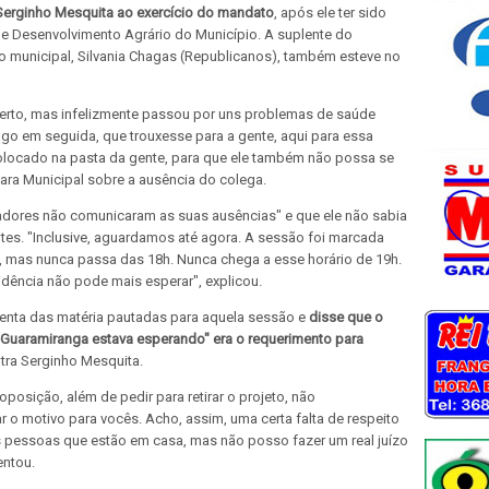
Serginho Mesquita ao exercício do mandato
, após ele ter sido
a e Desenvolvimento Agrário do Município. A suplente do
to municipal, Silvania Chagas (Republicanos), também esteve no
o certo, mas infelizmente passou por uns problemas de saúde
, logo em seguida, que trouxesse para a gente, aqui para essa
olocado na pasta da gente, para que ele também não possa se
mara Municipal sobre a ausência do colega.
adores não comunicaram as suas ausências" e que ele não sabia
tes. "Inclusive, aguardamos até agora. A sessão foi marcada
 mas nunca passa das 18h. Nunca chega a esse horário de 19h.
idência não pode mais esperar", explicou.
menta das matéria pautadas para aquela sessão e
disse que o
 Guaramiranga estava esperando" era o requerimento para
ntra Serginho Mesquita.
oposição, além de pedir para retirar o projeto, não
 o motivo para vocês. Acho, assim, uma certa falta de respeito
 pessoas que estão em casa, mas não posso fazer um real juízo
entou.