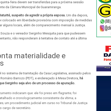
quinta-feira devem ser transferidas para a próxima sessão
ente da Câmara Municipal de Guaramiranga.
Baturité, suspeito de agredir a própria esposa.
Um dia depois,
foi colocado em liberdade provisória com imposição de medidas
ar alguns locais, além de comparecimento mensal à Justiça.
y Souza e o vereador Serginho Mesquita para que pudessem
entanto, não responderam à tentativa de contato até a última
nta materialidade e
es
 no sistema de tramitação da Casa Legislativa, assinado pelos
 e Romário Barrozo (PDT), e endereçado à Mesa Diretora,
há
a que Serginho seja alvo de um processo de apuração.
mento indicaram que: ele foi preso em flagrante; foi
detalhado e cronologicamente consistente da vítima; a
s; um procedimento judicial em curso no Tribunal de Justiça
o cargo de secretário.