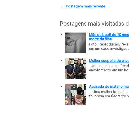
← Postagem mais recente
Postagens mais visitadas 
Mãe de bebê de 10 meses
morte da filha
Foto: Reprodução/Pexe
em um caso investigado p
Mulher suspeita de env
Uma mulher identificad
envolvimento em um homic
Acusada de matar o mar
Uma mulher identificad
foi presa em flagrante p