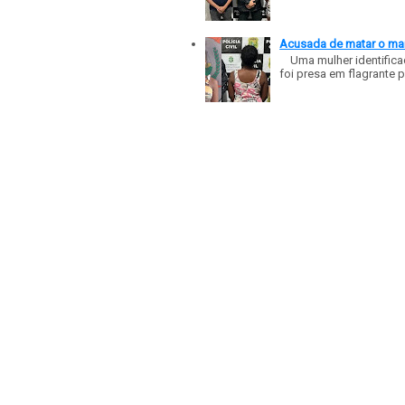
Acusada de matar o mar
Uma mulher identificad
foi presa em flagrante p