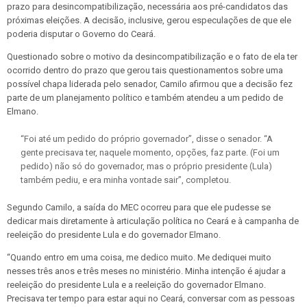
prazo para desincompatibilização, necessária aos pré-candidatos das
próximas eleições. A decisão, inclusive, gerou especulações de que ele
poderia disputar o Governo do Ceará.
Questionado sobre o motivo da desincompatibilização e o fato de ela ter
ocorrido dentro do prazo que gerou tais questionamentos sobre uma
possível chapa liderada pelo senador, Camilo afirmou que a decisão fez
parte de um planejamento político e também atendeu a um pedido de
Elmano.
“Foi até um pedido do próprio governador”, disse o senador. “A
gente precisava ter, naquele momento, opções, faz parte. (Foi um
pedido) não só do governador, mas o próprio presidente (Lula)
também pediu, e era minha vontade sair”, completou.
Segundo Camilo, a saída do MEC ocorreu para que ele pudesse se
dedicar mais diretamente à articulação política no Ceará e à campanha de
reeleição do presidente Lula e do governador Elmano.
“Quando entro em uma coisa, me dedico muito. Me dediquei muito
nesses três anos e três meses no ministério. Minha intenção é ajudar a
reeleição do presidente Lula e a reeleição do governador Elmano.
Precisava ter tempo para estar aqui no Ceará, conversar com as pessoas