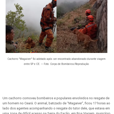
Cachorro "Magaiver" foi adotado após ser encontrado abandonado durante viagem
entre SP e CE. — Foto: Corpo de Bombeiros/Reprodução
Um cachorro comoveu bombeiros e populares envolvidos no resgate de
um homem no Ceará. O animal, batizado de “Magaiver”, ficou 17 horas ao
lado dos agentes acompanhando o resgate do tutor dele, que estava em
uma zona de difícil acesso na Serra do Facão, em Boa Viagem, município