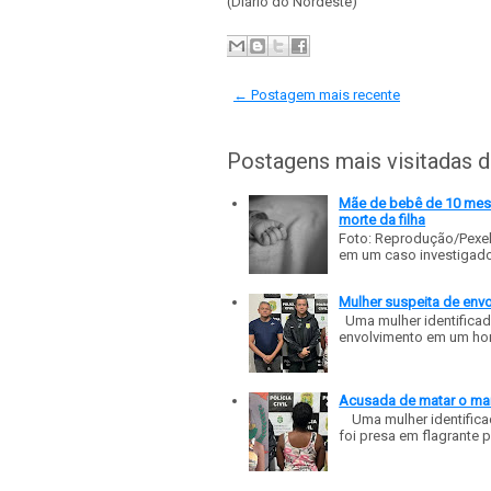
(Diário do Nordeste)
← Postagem mais recente
Postagens mais visitadas 
Mãe de bebê de 10 meses
morte da filha
Foto: Reprodução/Pexe
em um caso investigado p
Mulher suspeita de env
Uma mulher identificad
envolvimento em um homic
Acusada de matar o mar
Uma mulher identificad
foi presa em flagrante p