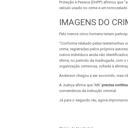
Proteção à Pessoa (DHPP) afirmou que "as
veículo usado no crime e um tornozelado 
IMAGENS DO CRI
Pelo menos cinco homens teriam particip
"Conforme relatado pelas testemunhas 
crime, registradas pelos próprios autore
outros indivíduos ainda não identificado
vítima, no período da madrugada, com o in
organização criminosa, voltada à elimin
Anderson chegou a ser socorrido, mas não
A Justiça afirma que 'MK'
precisa continu
conveniência da instrução criminal.
Já para o segundo réu, agora impronuncia