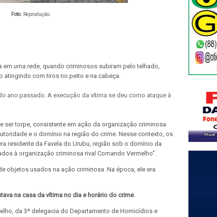
Foto:
Reprodução.
va em uma rede, quando criminosos subiram pelo telhado,
 o atingindo com tiros no peito e na cabeça.
 do ano passado. A execução da vítima se deu como ataque à
-se ser torpe, consistente em ação da organização criminosa
oridade e o domínio na região do crime. Nesse contexto, os
era residente da Favela do Urubu, região sob o domínio da
ados à organização criminosa rival Comando Vermelho".
de objetos usados na ação criminosa. Na época, ele era
ava na casa da vítima no dia e horário do crime.
elho, da 3ª delegacia do Departamento de Homicídios e