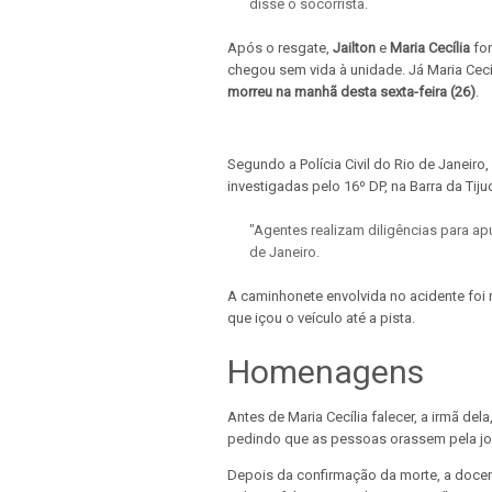
disse o socorrista.
Após o resgate,
Jailton
e
Maria Cecília
for
chegou sem vida à unidade. Já Maria Cecíl
morreu na manhã desta sexta-feira (26)
.
Segundo a Polícia Civil do Rio de Janeiro
investigadas pelo 16º DP, na Barra da Tiju
"Agentes realizam diligências para apur
de Janeiro.
A caminhonete envolvida no acidente foi r
que içou o veículo até a pista.
Homenagens
Antes de Maria Cecília falecer, a irmã de
pedindo que as pessoas orassem pela j
Depois da confirmação da morte, a docen