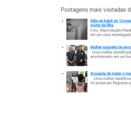
Postagens mais visitadas 
Mãe de bebê de 10 meses
morte da filha
Foto: Reprodução/Pexe
em um caso investigado p
Mulher suspeita de env
Uma mulher identificad
envolvimento em um homic
Acusada de matar o mar
Uma mulher identificad
foi presa em flagrante p