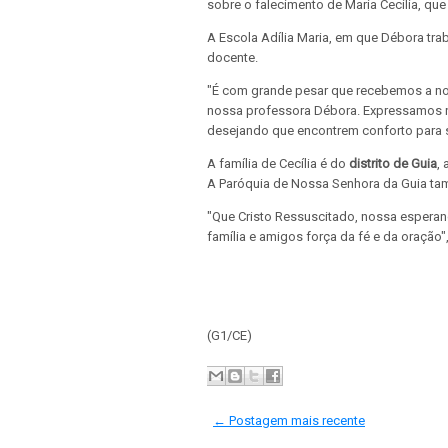
sobre o falecimento de Maria Cecília, qu
A Escola Adília Maria, em que Débora tra
docente.
"É com grande pesar que recebemos a notí
nossa professora Débora. Expressamos n
desejando que encontrem conforto para s
A família de Cecília é do
distrito de Guia
,
A Paróquia de Nossa Senhora da Guia ta
"Que Cristo Ressuscitado, nossa esperança
família e amigos força da fé e da oração",
(G1/CE)
← Postagem mais recente