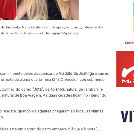
l de Tamboril, e Maria Cecília Ribeiro Sampaio, de 30 anos, natural de Boa
ente no Rio de Janeiro. — Foto: Instagram/ Reprodução
a caminhonete deles despencar do
Viaduto da Joatinga
e cair no
 na noite da última quarta-feira (24). O veículo ficou submerso.
, conhecido como
"Jota"
, de
45 anos
, natural de Tamboril; e
s
, natural de Boa Viagem. As duas cidades ficam no interior do
o resgate, quando os agentes chegaram ao local, as vítimas
lo.
o deles estarem dentro do carro embaixo d'água e à noite",