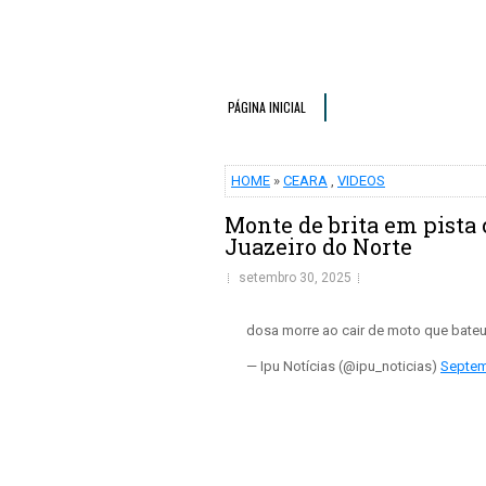
PÁGINA INICIAL
HOME
»
CEARA
,
VIDEOS
Monte de brita em pista
Juazeiro do Norte
setembro 30, 2025
dosa morre ao cair de moto que bate
— Ipu Notícias (@ipu_noticias)
Septem